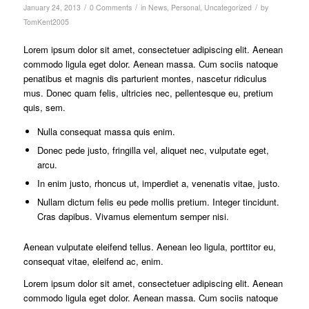
/
/
/
January 24, 2013
0 Comments
in
News
,
Personal
,
Uncategorized
by
TomKent2005
Lorem ipsum dolor sit amet, consectetuer adipiscing elit. Aenean
commodo ligula eget dolor. Aenean massa. Cum sociis natoque
penatibus et magnis dis parturient montes, nascetur ridiculus
mus. Donec quam felis, ultricies nec, pellentesque eu, pretium
quis, sem.
Nulla consequat massa quis enim.
Donec pede justo, fringilla vel, aliquet nec, vulputate eget,
arcu.
In enim justo, rhoncus ut, imperdiet a, venenatis vitae, justo.
Nullam dictum felis eu pede mollis pretium. Integer tincidunt.
Cras dapibus. Vivamus elementum semper nisi.
Aenean vulputate eleifend tellus. Aenean leo ligula, porttitor eu,
consequat vitae, eleifend ac, enim.
Lorem ipsum dolor sit amet, consectetuer adipiscing elit. Aenean
commodo ligula eget dolor. Aenean massa. Cum sociis natoque