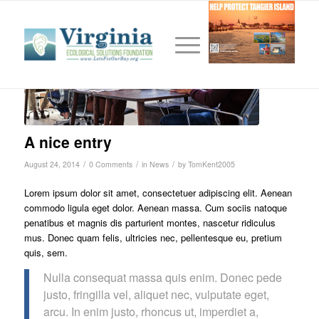
A nice entry
/
/
/
August 24, 2014
0 Comments
in
News
by
TomKent2005
Lorem ipsum dolor sit amet, consectetuer adipiscing elit. Aenean
commodo ligula eget dolor. Aenean massa. Cum sociis natoque
penatibus et magnis dis parturient montes, nascetur ridiculus
mus. Donec quam felis, ultricies nec, pellentesque eu, pretium
quis, sem.
Nulla consequat massa quis enim. Donec pede
justo, fringilla vel, aliquet nec, vulputate eget,
arcu. In enim justo, rhoncus ut, imperdiet a,